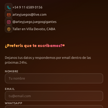
+54 9 11 6589 0156
arteyjuegos@live.com
@arteyjuego.juegosgigantes
Taller en Villa Devoto, CABA
¿Preferís que te escribamos?
Dejanos tus datos y respondemos por email dentro de las
próximas 24hs.
NOMBRE
EMAIL
WHATSAPP