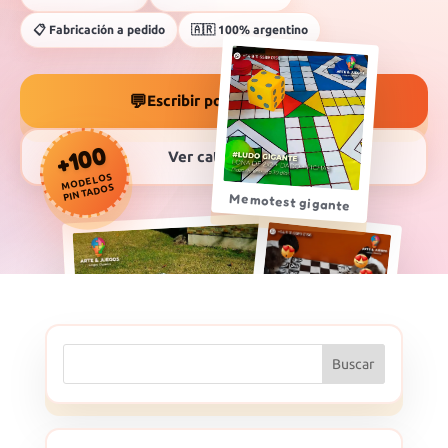
📋 Fabricación a pedido
🇦🇷 100% argentino
💬
Escribir por WhatsApp
➜
+100
Ver categorías
↓
MODELOS
PINTADOS
Memotest gigante
Ajedrez gigante
Buscar
Twister gigante