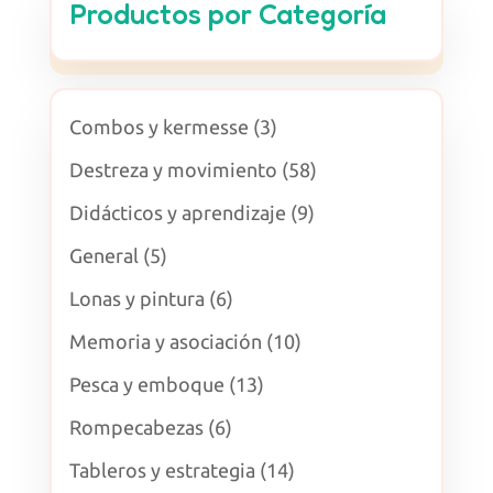
Productos por Categoría
3
Combos y kermesse
3
productos
58
Destreza y movimiento
58
productos
9
Didácticos y aprendizaje
9
productos
5
General
5
productos
6
Lonas y pintura
6
productos
10
Memoria y asociación
10
productos
13
Pesca y emboque
13
productos
6
Rompecabezas
6
productos
14
Tableros y estrategia
14