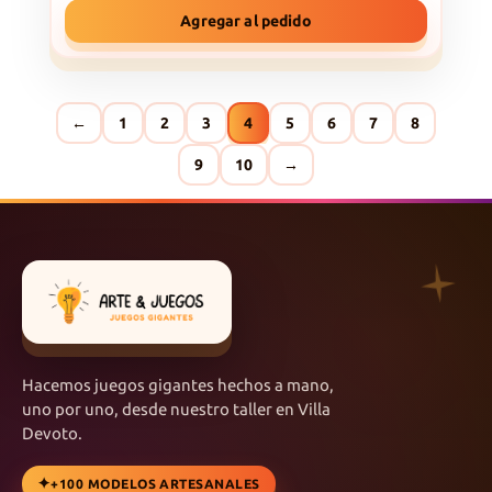
Agregar al pedido
←
1
2
3
4
5
6
7
8
9
10
→
Hacemos juegos gigantes hechos a mano,
uno por uno, desde nuestro taller en Villa
Devoto.
+100 MODELOS ARTESANALES