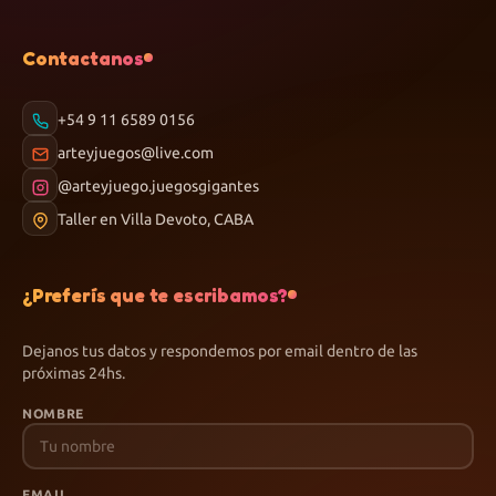
Contactanos
+54 9 11 6589 0156
arteyjuegos@live.com
@arteyjuego.juegosgigantes
Taller en Villa Devoto, CABA
¿Preferís que te escribamos?
Dejanos tus datos y respondemos por email dentro de las
próximas 24hs.
NOMBRE
EMAIL