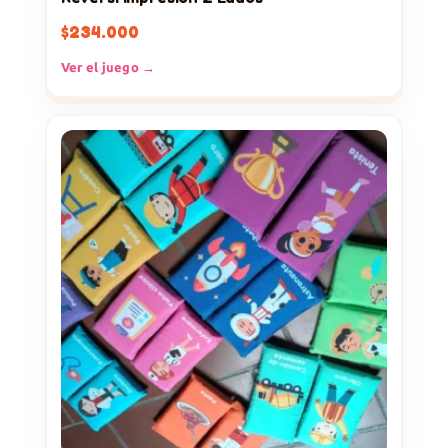
$
234.000
Ver el juego →