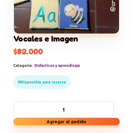
Vocales e Imagen
$
82.000
Categoría:
Didácticos y aprendizaje
Disponible para reserva
Vocales
Agregar al pedido
e
Imagen