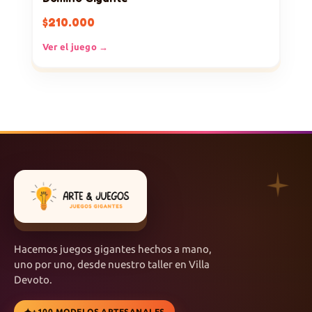
$
210.000
Ver el juego →
Hacemos juegos gigantes hechos a mano,
uno por uno, desde nuestro taller en Villa
Devoto.
+100 MODELOS ARTESANALES