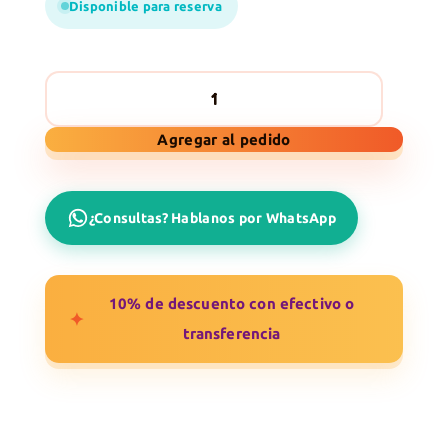
Disponible para reserva
Búsqueda
Agregar al pedido
del
Tesoro
cantidad
¿Consultas? Hablanos por WhatsApp
10% de descuento con efectivo o
✦
transferencia