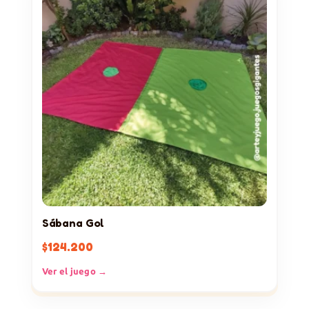
Sábana Gol
$
124.200
Ver el juego →