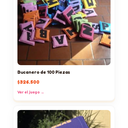
Bucanero de 100 Piezas
$
326.500
Ver el juego →