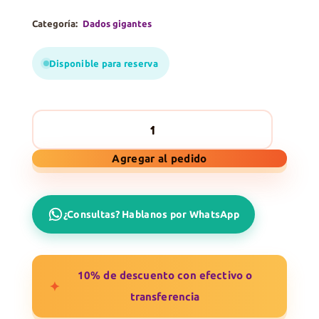
Categoría:
Dados gigantes
Disponible para reserva
Dado
Agregar al pedido
20
x
20
¿Consultas? Hablanos por WhatsApp
x
20
cantidad
10% de descuento con efectivo o
✦
transferencia