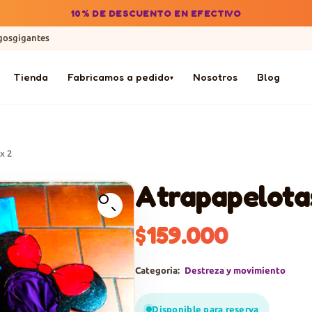
10% DE DESCUENTO EN EFECTIVO
gosgigantes
Tienda
Fabricamos a pedido
Nosotros
Blog
▾
x 2
Atrapapelota
$
159.000
Categoría:
Destreza y movimiento
Disponible para reserva