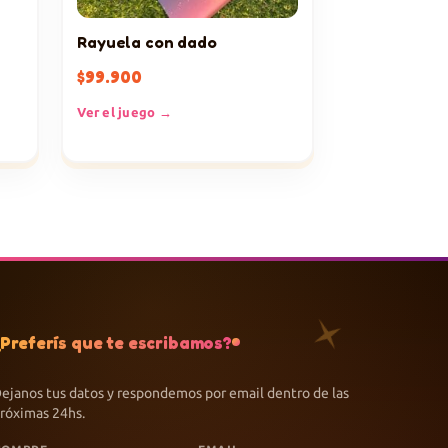
Rayuela con dado
$
99.900
Ver el juego →
¿Preferís que te escribamos?
ejanos tus datos y respondemos por email dentro de las
róximas 24hs.