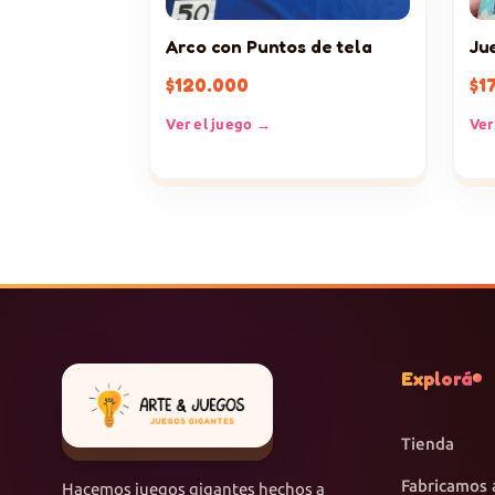
Arco con Puntos de tela
Ju
$
120.000
$
1
Ver el juego →
Ver
Explorá
Tienda
Fabricamos 
Hacemos juegos gigantes hechos a