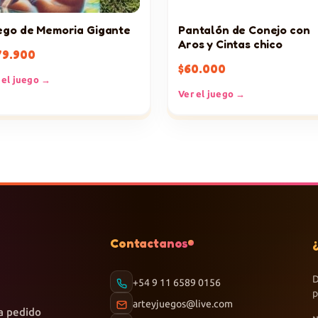
ego de Memoria Gigante
Pantalón de Conejo con
Aros y Cintas chico
79.900
$
60.000
 el juego →
Ver el juego →
Contactanos
D
+54 9 11 6589 0156
p
arteyjuegos@live.com
a pedido