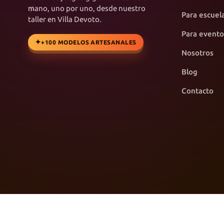
mano, uno por uno, desde nuestro
Para escuel
taller en Villa Devoto.
Para evento
+100 MODELOS ARTESANALES
Nosotros
Blog
Contacto
♥
©
2026
Arte & Juegos · Juegos Gigantes · Hecho con
en Villa De