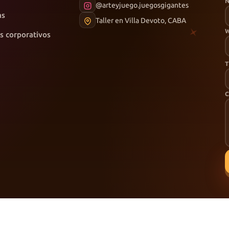
@arteyjuego.juegosgigantes
as
Taller en Villa Devoto, CABA
s corporativos
T
C
voto