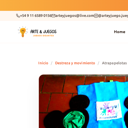
+54 9 11 6589 0156
arteyjuegos@live.com
@arteyjuego.jue
Home
Inicio
/
Destreza y movimiento
/
Atrapapelotas 