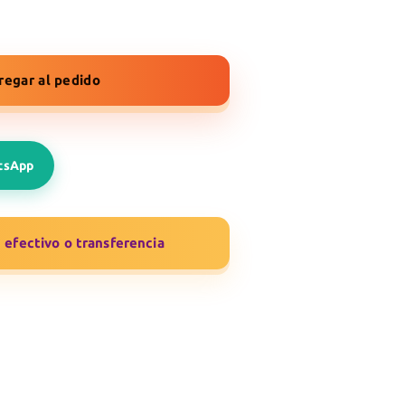
regar al pedido
atsApp
efectivo o transferencia