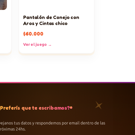
Pantalón de Conejo con
Aros y Cintas chico
$
60.000
Ver el juego →
¿Preferís que te escribamos?
ejanos tus datos y respondemos por email dentro de las
róximas 24hs.