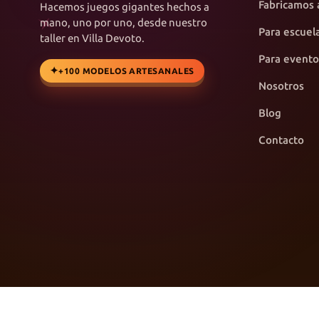
Fabricamos 
Hacemos juegos gigantes hechos a
mano, uno por uno, desde nuestro
Para escuel
taller en Villa Devoto.
Para evento
+100 MODELOS ARTESANALES
Nosotros
Blog
Contacto
♥
©
2026
Arte & Juegos · Juegos Gigantes · Hecho con
en Villa De