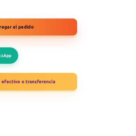
regar al pedido
atsApp
efectivo o transferencia