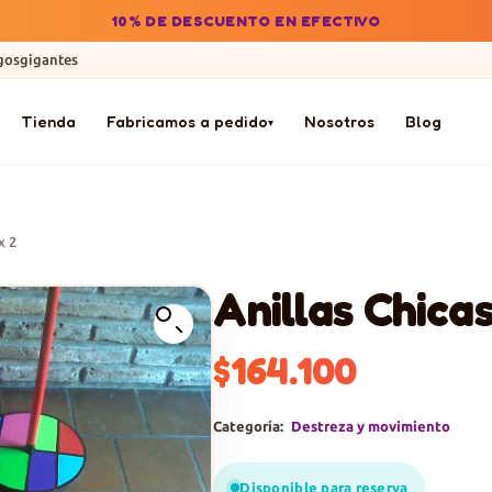
10% DE DESCUENTO EN EFECTIVO
gosgigantes
Tienda
Fabricamos a pedido
Nosotros
Blog
▾
x 2
Anillas Chicas
$
164.100
Categoría:
Destreza y movimiento
Disponible para reserva