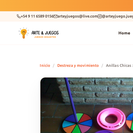
+54 9 11 6589 0156
arteyjuegos@live.com
@arteyjuego.jue
Home
Inicio
/
Destreza y movimiento
/
Anillas Chicas 