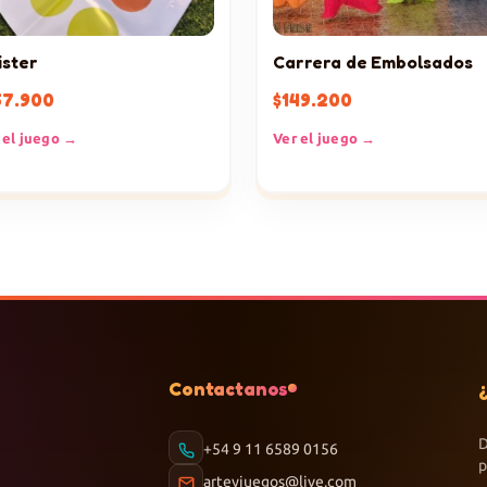
ister
Carrera de Embolsados
57.900
$
149.200
 el juego →
Ver el juego →
Contactanos
D
+54 9 11 6589 0156
p
arteyjuegos@live.com