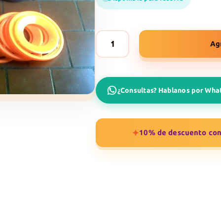
Ag
Anillas
Chicas
x
¿Consultas? Hablanos por Wh
2
cantidad
✦
10% de descuento con 