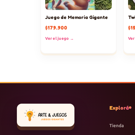
Juego de Memoria Gigante
Tw
$
179.900
$
1
Ver el juego →
Ver
Explorá
Tienda