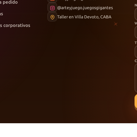
a pedido
@arteyjuego.juegosgigantes
as
Taller en Villa Devoto, CABA
s corporativos
T
C
voto