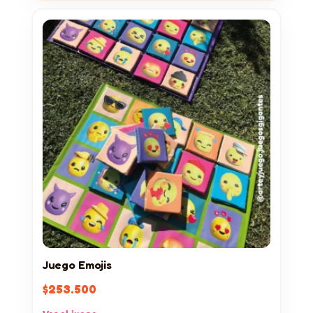
Juego Emojis
$
253.500