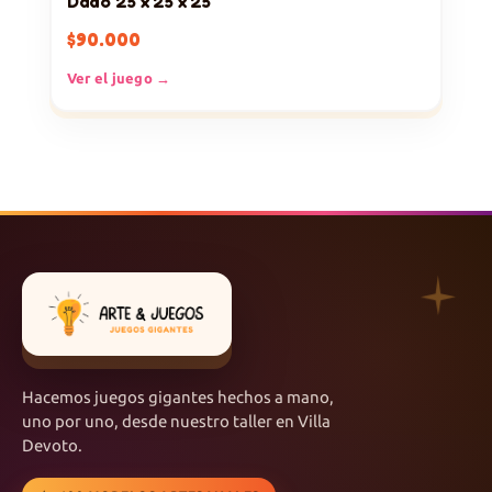
Dado 25 x 25 x 25
$
90.000
Ver el juego →
Hacemos juegos gigantes hechos a mano,
uno por uno, desde nuestro taller en Villa
Devoto.