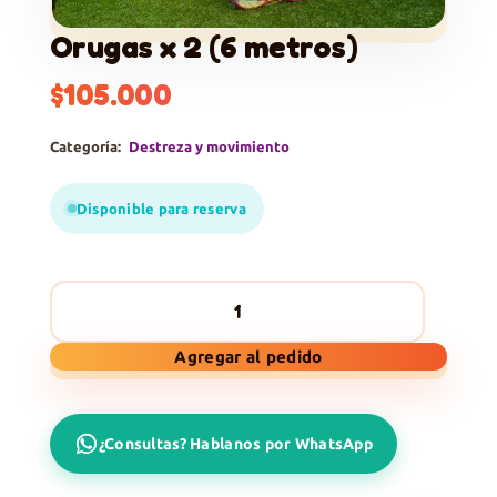
Orugas x 2 (6 metros)
$
105.000
Categoría:
Destreza y movimiento
Disponible para reserva
Orugas
Agregar al pedido
x
2
(6
¿Consultas? Hablanos por WhatsApp
metros)
cantidad