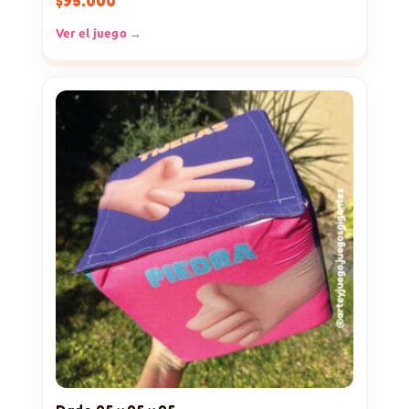
$
95.000
Ver el juego →