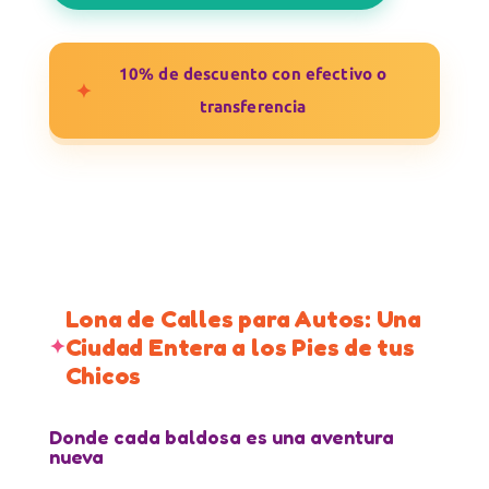
cantidad
10% de descuento con efectivo o
✦
transferencia
Lona de Calles para Autos: Una
Ciudad Entera a los Pies de tus
Chicos
Donde cada baldosa es una aventura
nueva