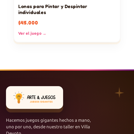
Lonas para Pintar y Despintar
individuales
$
45.000
Ver el juego →
Hacemos juegos gigantes hechos a mano,
uno por uno, desde nuestro taller en Villa
Devoto.