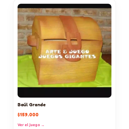
Baúl Grande
$
159.000
Ver el juego →