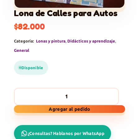
Lona de Calles para Autos
$
82.000
Categoría:
Lonas y pintura
,
Didácticos y aprendizaje
,
General
Disponible
Lona
Agregar al pedido
de
Calles
para
¿Consultas? Hablanos por WhatsApp
Autos