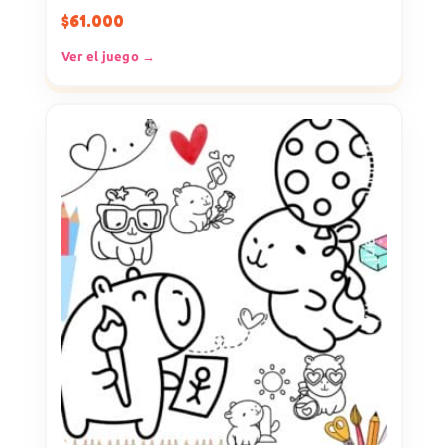
$
61.000
Ver el juego →