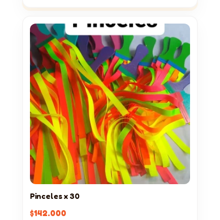
Pinceles x 30
$
142.000