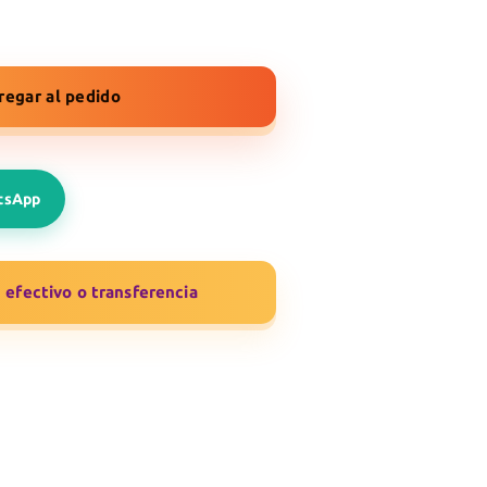
regar al pedido
atsApp
efectivo o transferencia