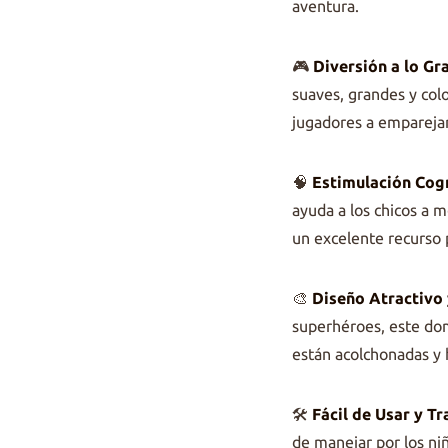
aventura.
🎮
Diversión a lo Gr
suaves, grandes y col
jugadores a emparejarl
🧠
Estimulación Cogn
ayuda a los chicos a m
un excelente recurso 
🎨
Diseño Atractivo
superhéroes, este dom
están acolchonadas y 
🛠️
Fácil de Usar y T
de manejar por los niñ