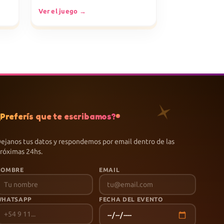
Ver el juego →
¿Preferís que te escribamos?
ejanos tus datos y respondemos por email dentro de las
róximas 24hs.
NOMBRE
EMAIL
WHATSAPP
FECHA DEL EVENTO