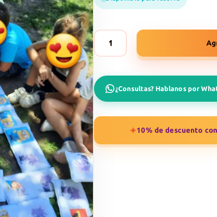
Ag
Dominó
Gigante
cantidad
¿Consultas? Hablanos por Wh
✦
10% de descuento con 