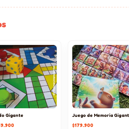
os
do Gigante
Juego de Memoria Gigan
59.900
$
179.900