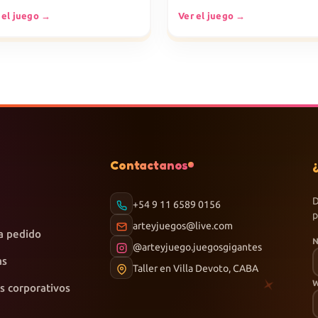
 el juego →
Ver el juego →
Contactanos
D
+54 9 11 6589 0156
p
arteyjuegos@live.com
a pedido
@arteyjuego.juegosgigantes
as
Taller en Villa Devoto, CABA
s corporativos