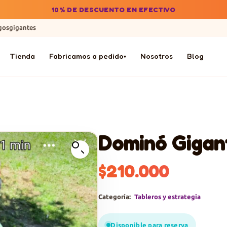
10% DE DESCUENTO EN EFECTIVO
gosgigantes
Tienda
Fabricamos a pedido
Nosotros
Blog
▾
Dominó Gigan
$
210.000
Categoría:
Tableros y estrategia
Disponible para reserva