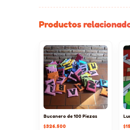
Productos relacionad
Bucanero de 100 Piezas
Lu
$
326.500
$
1